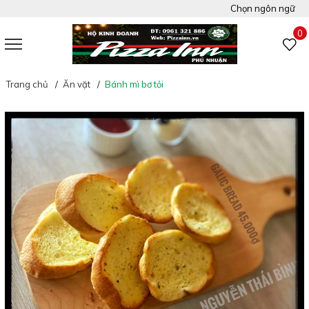
Chọn ngôn ngữ
Việt Nam
0
Tiếng Anh
Trang chủ
Ăn vặt
Bánh mì bơ tỏi