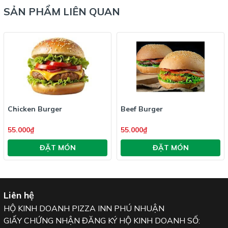
SẢN PHẨM LIÊN QUAN
Chicken Burger
Beef Burger
55.000₫
55.000₫
ĐẶT MÓN
ĐẶT MÓN
Liên hệ
HỘ KINH DOANH PIZZA INN PHÚ NHUẬN
GIẤY CHỨNG NHẬN ĐĂNG KÝ HỘ KINH DOANH SỐ: