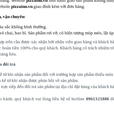
n hàng: website
pizzainn.vn
tiến hành giao sản phẩm không đúng
ebsite
pizzainn.vn
giao đính kèm với đơn hàng.
h, vận chuyển:
àu sắc không bình thường.
n vỏ chai, bao bì. Sản phẩm rơi vỡ, có hiện tượng móp méo, lật
g hợp trên cần được xác nhận bởi nhân viên giao hàng và k
ặc hoàn tiền 100% cho quý khách. Khách hàng có trách nhiệm tr
 hàng hóa.
m đổi trả
kể từ khi nhận sản phẩm đối với trường hợp sản phẩm thiếu món
h kể từ khi nhận được phản hồi về sản phẩm.
 trực tiếp đến đổi trả sản phẩm tại địa chỉ đặt hàng của khách
o hành, quý khách vui lòng liên hệ số hotline
0961321886
đ