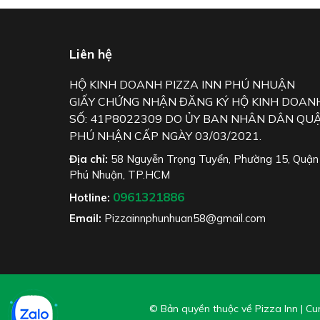
Liên hệ
HỘ KINH DOANH PIZZA INN PHÚ NHUẬN
GIẤY CHỨNG NHẬN ĐĂNG KÝ HỘ KINH DOAN
SỐ: 41P8022309 DO ỦY BAN NHÂN DÂN QU
PHÚ NHẬN CẤP NGÀY 03/03/2021.
Địa chỉ:
58 Nguyễn Trọng Tuyển, Phường 15, Quận
Phú Nhuận, TP.HCM
0961321886
Hotline:
Email:
Pizzainnphunhuan58@gmail.com
© Bản quyền thuộc về Pizza Inn
|
Cun