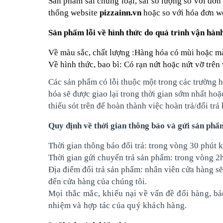
Sản phẩm sai chủng loại, sai số lượng so với đơ
thống website
pizzainn.vn
hoặc so với hóa đơn w
Sản phẩm lỗi về hình thức do quá trình vận hàn
Về màu sắc, chất lượng :Hàng hóa có mùi hoặc m
Về hình thức, bao bì: Có rạn nứt hoặc nứt vỡ trê
Các sản phẩm có lỗi thuộc một trong các trườn
hóa sẽ được giao lại trong thời gian sớm nhất ho
thiếu sót trên để hoàn thành việc hoàn trả/đổi trả
Quy định về thời gian thông báo và gửi sản phẩ
Thời gian thông báo đổi trả: trong vòng 30 phút 
Thời gian gửi chuyển trả sản phẩm: trong vòng 2
Địa điểm đổi trả sản phẩm: nhân viên cửa hàng sẽ
đến cửa hàng của chúng tôi.
Mọi thắc mắc, khiếu nại về vấn đề đổi hàng, bả
nhiệm và hợp tác của quý khách hàng.