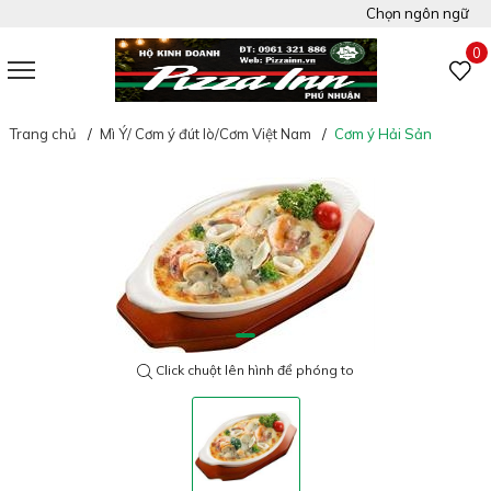
Chọn ngôn ngữ
Việt Nam
0
Tiếng Anh
Trang chủ
Mì Ý/ Cơm ý đút lò/Cơm Việt Nam
Cơm ý Hải Sản
Click chuột lên hình để phóng to