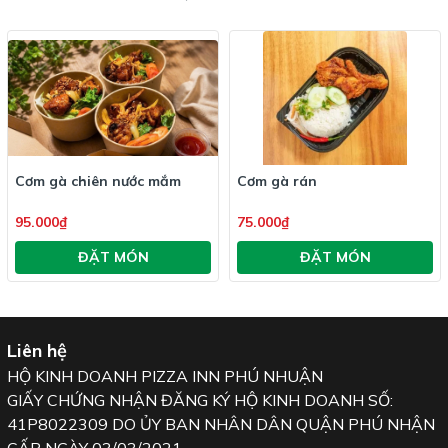
Cơm gà chiên nước mắm
Cơm gà rán
95.000₫
75.000₫
ĐẶT MÓN
ĐẶT MÓN
Liên hệ
HỘ KINH DOANH PIZZA INN PHÚ NHUẬN
GIẤY CHỨNG NHẬN ĐĂNG KÝ HỘ KINH DOANH SỐ:
41P8022309 DO ỦY BAN NHÂN DÂN QUẬN PHÚ NHẬN