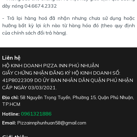
dây nóng 04.6674.2332
- Trả lại hàng hoá đã nhận nhưng chưa sử dụng hoặc
hưởng bất kỳ lợi ích nào từ hàng hóa đó (theo quy định
của chính sách đổi trả hàng).
Liên hệ
HỘ KINH DOANH PIZZA INN PHÚ NHUẬN
GIẤY CHỨNG NHẬN ĐĂNG KÝ HỘ KINH DOANH SỐ:
41P8022309 DO ỦY BAN NHÂN DÂN QUẬN PHÚ NHẬN
CẤP NGÀY 03/03/2021.
Địa chỉ:
58 Nguyễn Trọng Tuyển, Phường 15, Quận Phú Nhuận,
TP.HCM
0961321886
Hotline:
Email:
Pizzainnphunhuan58@gmail.com