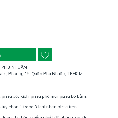
n
N PHÚ NHUẬN
yển, Phường 15, Quận Phú Nhuận, TPHCM
: pizza xúc xích, pizza phô mai, pizza bò bằm.
tuy chon 1 trong 3 loai nhan pizza tren.
ả đông cho bánh mềm nhiệt độ phòng, sau đó