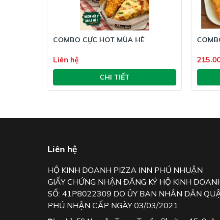
COMBO CỰC HOT MÙA HÈ
COMBO
Liên hệ
215.0
CHI TIẾT
Liên hệ
HỘ KINH DOANH PIZZA INN PHÚ NHUẬN
GIẤY CHỨNG NHẬN ĐĂNG KÝ HỘ KINH DOAN
SỐ: 41P8022309 DO ỦY BAN NHÂN DÂN QU
PHÚ NHẬN CẤP NGÀY 03/03/2021.