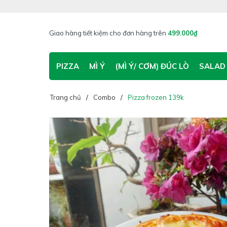
Giao hàng tiết kiệm cho đơn hàng trên
499.000₫
PIZZA
MÌ Ý
(MÌ Ý/ CƠM) ĐÚC LÒ
SALAD
Trang chủ
Combo
Pizza frozen 139k