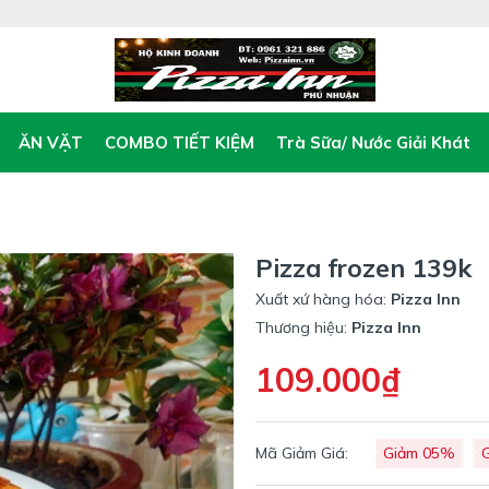
ĂN VẶT
COMBO TIẾT KIỆM
Trà Sữa/ Nước Giải Khát
Pizza frozen 139k
Xuất xứ hàng hóa:
Pizza Inn
Thương hiệu:
Pizza Inn
109.000₫
Mã Giảm Giá:
Giảm 05%