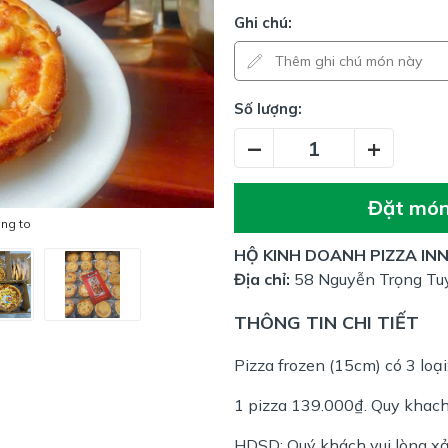
Ghi chú:
Số lượng:
–
+
Đặt mó
óng to
HỘ KINH DOANH PIZZA IN
Địa chỉ:
58 Nguyễn Trọng Tu
THÔNG TIN CHI TIẾT
Pizza frozen (15cm) có 3 loại
1 pizza 139.000₫. Quy khach 
HDSD: Quý khách vui lòng x