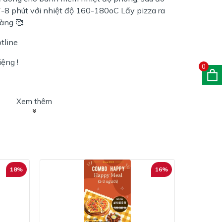
7-8 phút với nhiệt độ 160-180oC Lấy pizza ra
àng 🥰
otline
ệng !
0
Xem thêm
18%
16%