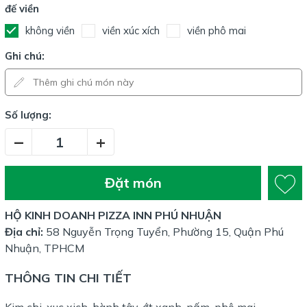
đế viền
không viền
viền xúc xích
viền phô mai
Ghi chú:
Số lượng:
–
+
Đặt món
HỘ KINH DOANH PIZZA INN PHÚ NHUẬN
Địa chỉ:
58 Nguyễn Trọng Tuyển, Phường 15, Quận Phú
Nhuận, TPHCM
THÔNG TIN CHI TIẾT