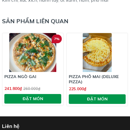
Kim chi, xuc xich, hành tây, ớt xanh, nấm, phô mai
SẢN PHẨM LIÊN QUAN
7%
PIZZA NGÒ GAI
PIZZA PHÔ MAI (DELUXE
PIZZA)
241.800₫
225.000₫
260.000₫
ĐẶT MÓN
ĐẶT MÓN
Liên hệ