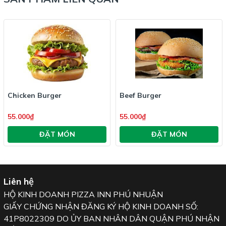
Chicken Burger
Beef Burger
55.000₫
55.000₫
ĐẶT MÓN
ĐẶT MÓN
Liên hệ
HỘ KINH DOANH PIZZA INN PHÚ NHUẬN
GIẤY CHỨNG NHẬN ĐĂNG KÝ HỘ KINH DOANH SỐ:
41P8022309 DO ỦY BAN NHÂN DÂN QUẬN PHÚ NHẬN