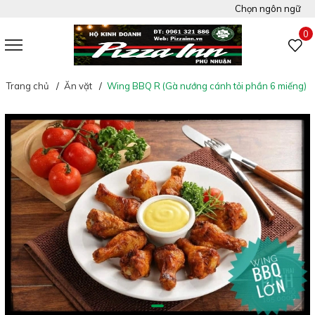
Chọn ngôn ngữ
Việt Nam
0
Tiếng Anh
Trang chủ
Ăn vặt
Wing BBQ R (Gà nướng cánh tỏi phần 6 miếng)